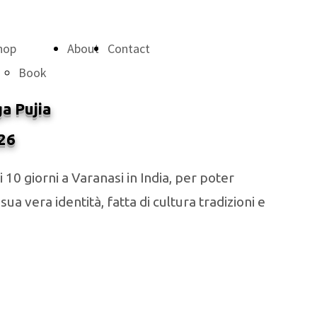
hop
About
Contact
Book
Prints
ga Pujia
Little
26
Shop
10 giorni a Varanasi in India, per poter
ua vera identità, fatta di cultura tradizioni e